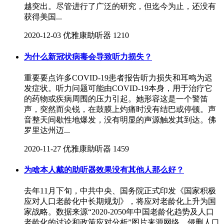
越突出。尽管进行了广泛的研究，但迄今为止，还没有
获得美国...
2020-12-03
优雅康助听器
1210
为什么新冠状病毒会导致听力损失？
重要要点许多COVID-19患者报告听力损失和耳鸣为迟
发症状。听力问题可能由COVID-19本身，用于治疗它
的药物或疾病周围的压力引起。她形容这是一个警笛
声，突然而尖锐，在鼓膜上灼痛时没有结巴或停顿。声
音整天间歇性地爆发，没有明显的声源触发其到达。佛
罗里达州迈...
2020-11-27
优雅康助听器
1459
为啥本人戴的助听器效果没有其他人那么好？
去年11月下旬，中共中央、国务院正式印发《国家积极
应对人口老龄化中长期规划》，将应对老龄化上升为国
家战略。数据来源“2020-2050年中国老龄化趋势及人口
老龄化的讨论和政策应对分析”图片来源网络，侵删人口