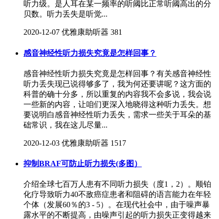
听力级。是人耳在某一频率的听阈比正常听阈高出的分
贝数。听力丢失是听觉...
2020-12-07
优雅康助听器
381
感音神经性听力损失究竟是怎样回事？
感音神经性听力损失究竟是怎样回事？有关感音神经性
听力丢失现已说得够多了，我为何还要讲呢？这方面的
科普的确十分多，所以重复的内容我不会多说，我会说
一些新的内容，让咱们更深入地晓得这种听力丢失。想
要说明白感音神经性听力丢失，需求一些关于耳朵的基
础常识，我在这儿尽量...
2020-12-03
优雅康助听器
1517
抑制BRAF可防止听力损失(多图）
介绍全球七百万人患有不同听力损失（度1，2）。顺铂
化疗导致听力40不敌癌症患者和阻碍的语言能力在年轻
个体（发展60％的3 - 5）。在现代社会中，由于噪声暴
露水平的不断提高，由噪声引起的听力损失正变得越来