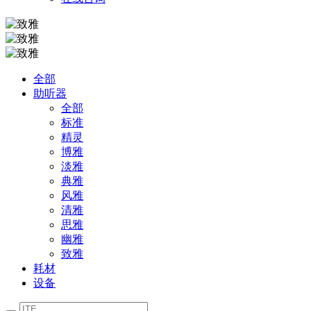
全部
助听器
全部
标准
精灵
博雅
淡雅
典雅
风雅
清雅
思雅
幽雅
致雅
耗材
设备